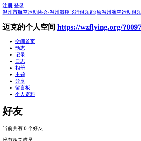
注册
登录
温州市航空运动协会·温州滑翔飞行俱乐部(原温州航空运动俱乐
迈克的个人空间
https://wzflying.org/?809
空间首页
动态
记录
日志
相册
主题
分享
留言板
个人资料
好友
当前共有
0
个好友
没有相关成员