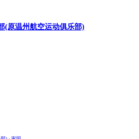
部)
›
家园