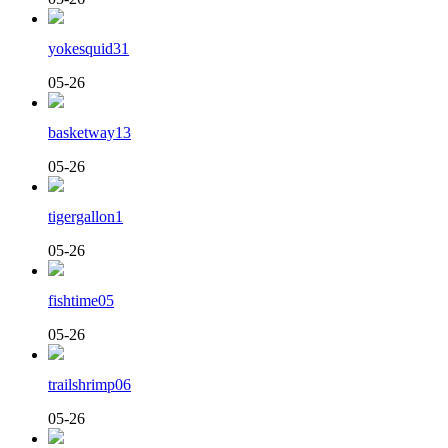
yokesquid31
05-26
basketway13
05-26
tigergallon1
05-26
fishtime05
05-26
trailshrimp06
05-26