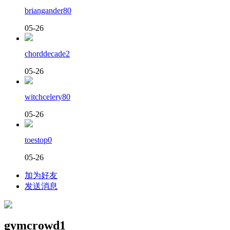
briangander80
05-26
chorddecade2
05-26
witchcelery80
05-26
toestop0
05-26
加为好友
发送消息
gymcrowd1