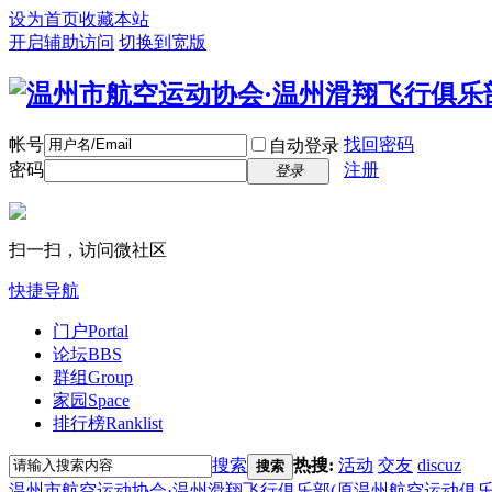
设为首页
收藏本站
开启辅助访问
切换到宽版
帐号
找回密码
自动登录
密码
注册
登录
扫一扫，访问微社区
快捷导航
门户
Portal
论坛
BBS
群组
Group
家园
Space
排行榜
Ranklist
搜索
热搜:
活动
交友
discuz
搜索
温州市航空运动协会·温州滑翔飞行俱乐部(原温州航空运动俱乐