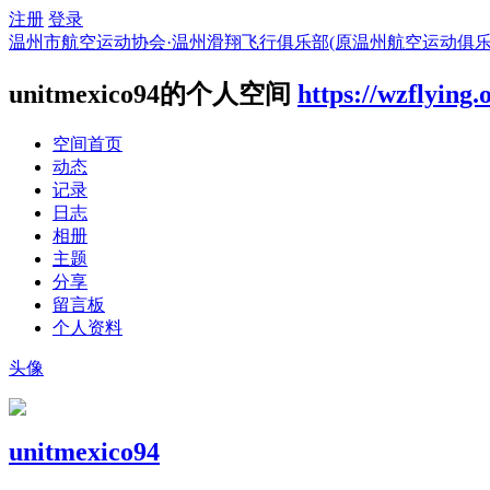
注册
登录
温州市航空运动协会·温州滑翔飞行俱乐部(原温州航空运动俱乐
unitmexico94的个人空间
https://wzflying
空间首页
动态
记录
日志
相册
主题
分享
留言板
个人资料
头像
unitmexico94