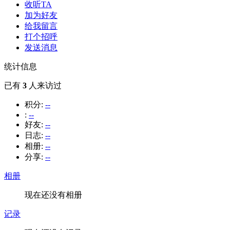
收听TA
加为好友
给我留言
打个招呼
发送消息
统计信息
已有
3
人来访过
积分:
--
:
--
好友:
--
日志:
--
相册:
--
分享:
--
相册
现在还没有相册
记录