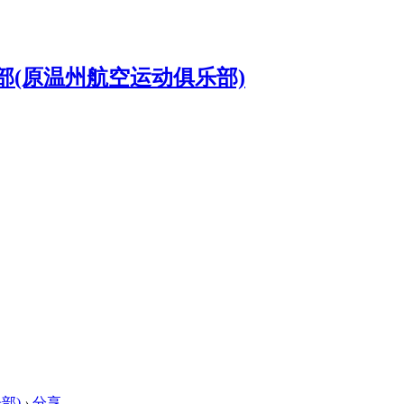
部)
›
分享