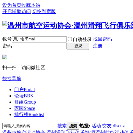
设为首页
收藏本站
开启辅助访问
切换到宽版
帐号
找回密码
自动登录
密码
注册
登录
扫一扫，访问微社区
快捷导航
门户
Portal
论坛
BBS
群组
Group
家园
Space
排行榜
Ranklist
搜索
热搜:
活动
交友
discuz
搜索
温州市航空运动协会·温州滑翔飞行俱乐部(原温州航空运动俱乐