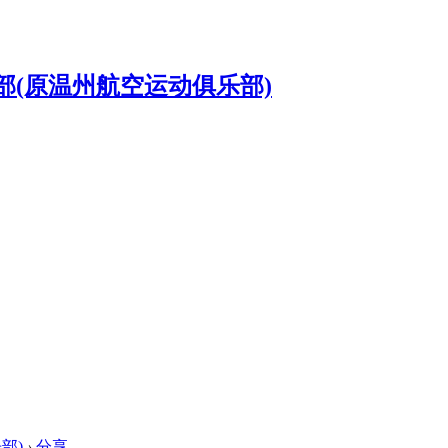
部)
›
分享