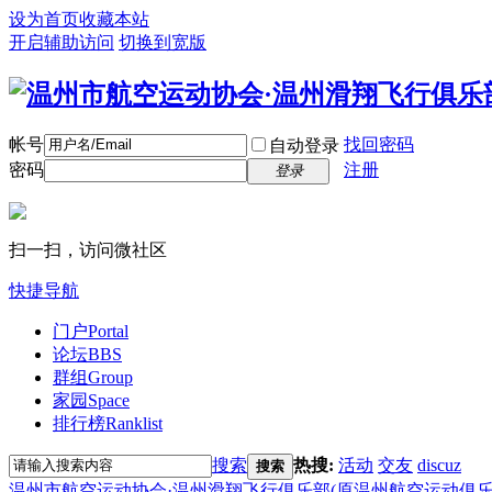
设为首页
收藏本站
开启辅助访问
切换到宽版
帐号
找回密码
自动登录
密码
注册
登录
扫一扫，访问微社区
快捷导航
门户
Portal
论坛
BBS
群组
Group
家园
Space
排行榜
Ranklist
搜索
热搜:
活动
交友
discuz
搜索
温州市航空运动协会·温州滑翔飞行俱乐部(原温州航空运动俱乐