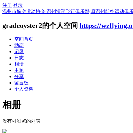
注册
登录
温州市航空运动协会·温州滑翔飞行俱乐部(原温州航空运动俱乐
gradeoyster2的个人空间
https://wzflying.
空间首页
动态
记录
日志
相册
主题
分享
留言板
个人资料
相册
没有可浏览的列表