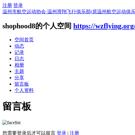
注册
登录
温州市航空运动协会·温州滑翔飞行俱乐部(原温州航空运动俱乐
shophood8的个人空间
https://wzflying.or
空间首页
动态
记录
日志
相册
主题
分享
留言板
个人资料
留言板
您需要登录后才可以留言
登录
|
注册