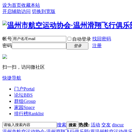
设为首页
收藏本站
开启辅助访问
切换到宽版
帐号
找回密码
自动登录
密码
注册
登录
扫一扫，访问微社区
快捷导航
门户
Portal
论坛
BBS
群组
Group
家园
Space
排行榜
Ranklist
搜索
热搜:
活动
交友
discuz
搜索
温州市航空运动协会·温州滑翔飞行俱乐部(原温州航空运动俱乐