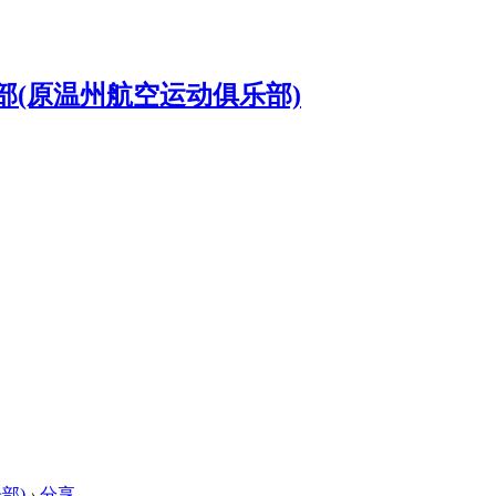
部)
›
分享