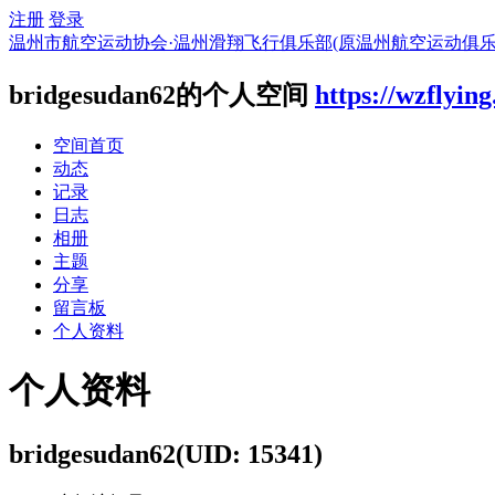
注册
登录
温州市航空运动协会·温州滑翔飞行俱乐部(原温州航空运动俱乐
bridgesudan62的个人空间
https://wzflyin
空间首页
动态
记录
日志
相册
主题
分享
留言板
个人资料
个人资料
bridgesudan62
(UID: 15341)