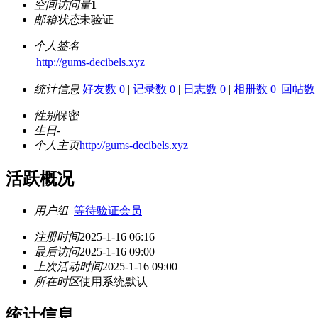
空间访问量
1
邮箱状态
未验证
个人签名
http://gums-decibels.xyz
统计信息
好友数 0
|
记录数 0
|
日志数 0
|
相册数 0
|
回帖数 
性别
保密
生日
-
个人主页
http://gums-decibels.xyz
活跃概况
用户组
等待验证会员
注册时间
2025-1-16 06:16
最后访问
2025-1-16 09:00
上次活动时间
2025-1-16 09:00
所在时区
使用系统默认
统计信息