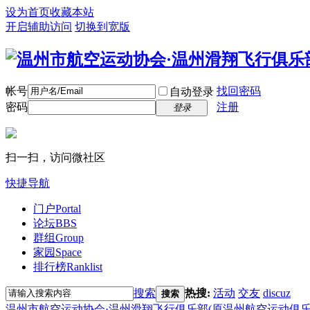
设为首页
收藏本站
开启辅助访问
切换到宽版
帐号
找回密码
自动登录
密码
注册
登录
扫一扫，访问微社区
快捷导航
门户
Portal
论坛
BBS
群组
Group
家园
Space
排行榜
Ranklist
搜索
热搜:
活动
交友
discuz
搜索
温州市航空运动协会·温州滑翔飞行俱乐部(原温州航空运动俱乐