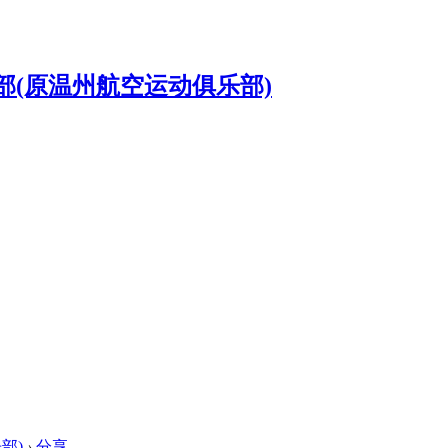
部)
›
分享