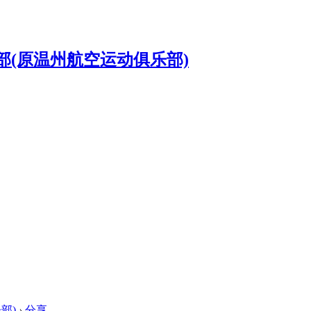
部)
›
分享