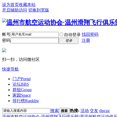
设为首页
收藏本站
开启辅助访问
切换到宽版
帐号
找回密码
自动登录
密码
注册
登录
扫一扫，访问微社区
快捷导航
门户
Portal
论坛
BBS
群组
Group
家园
Space
排行榜
Ranklist
搜索
热搜:
活动
交友
discuz
搜索
温州市航空运动协会·温州滑翔飞行俱乐部(原温州航空运动俱乐