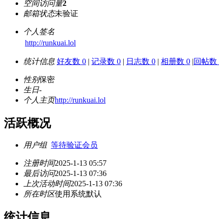
空间访问量
2
邮箱状态
未验证
个人签名
http://runkuai.lol
统计信息
好友数 0
|
记录数 0
|
日志数 0
|
相册数 0
|
回帖数 
性别
保密
生日
-
个人主页
http://runkuai.lol
活跃概况
用户组
等待验证会员
注册时间
2025-1-13 05:57
最后访问
2025-1-13 07:36
上次活动时间
2025-1-13 07:36
所在时区
使用系统默认
统计信息