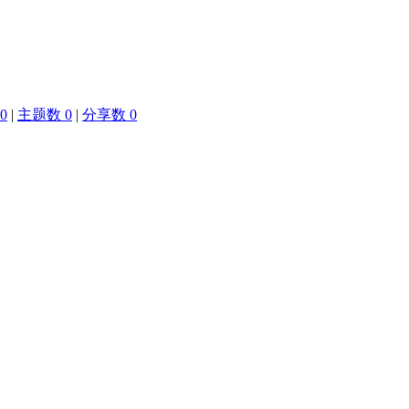
0
|
主题数 0
|
分享数 0