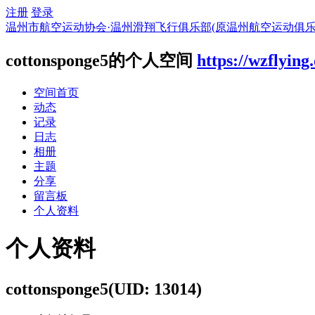
注册
登录
温州市航空运动协会·温州滑翔飞行俱乐部(原温州航空运动俱乐
cottonsponge5的个人空间
https://wzflying
空间首页
动态
记录
日志
相册
主题
分享
留言板
个人资料
个人资料
cottonsponge5
(UID: 13014)